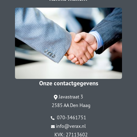
Onze contactgegevens
Javastraat 3
2585 AA Den Haag
070-3461751
info@verax.nl
KVK: 27113602