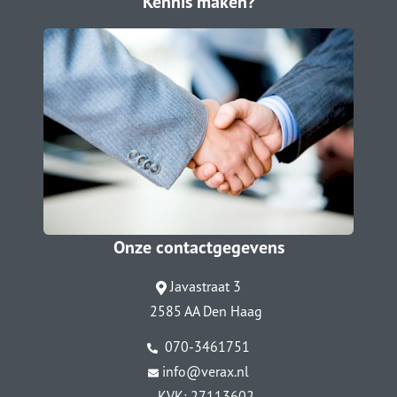
Kennis maken?
Onze contactgegevens
Javastraat 3
2585 AA Den Haag
070-3461751
info@verax.nl
KVK: 27113602