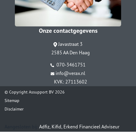
Onze contactgegevens
Javastraat 3
2585 AA Den Haag
070-3461751
info@verax.nl
KVK: 27113602
© Copyright
Assupport BV
2026
Sitemap
Disclaimer
Aangesloten bij:
Adfiz,
Kifid,
Erkend Financieel Adviseur