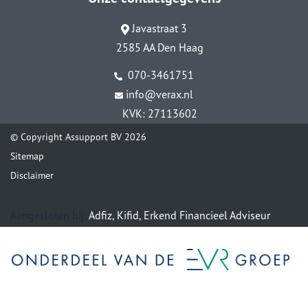
Javastraat 3
2585 AA Den Haag
070-3461751
info@verax.nl
KVK: 27113602
© Copyright
Assupport BV
2026
Sitemap
Disclaimer
Aangesloten bij:
Adfiz,
Kifid,
Erkend Financieel Adviseur