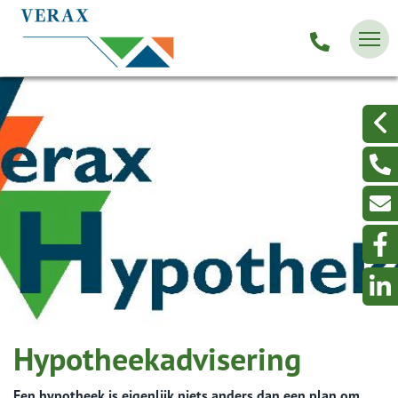
Hypotheekadvisering
Een hypotheek is eigenlijk niets anders dan een plan om