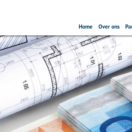
Home
Over ons
Pa
Ons team
Service abo
Beloningsbel
Vergelijking