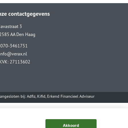
nze contactgegevens
Javastraat 3
2585 AA Den Haag
070-3461751
info@verax.nl
KVK: 27113602
angesloten bij:
Adfiz,
Kifid,
Erkend Financieel Adviseur
Akkoord