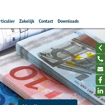
rticulier
Zakelijk
Contact
Downloads
Verzekeren
Ondernemers
Contactgegevens en
Dienstenwijzer
openingstijden
nnementen
Hypotheken
Werkgevers
Polisvoorwaarden
eid
Schades melden
Privacykaart
skaarten
Sparen
Privacystatement
Lenen
Verzekeringskaarten
Schade- en Glasgarant her
Waarborgfonds
Directe schadeafhandelin