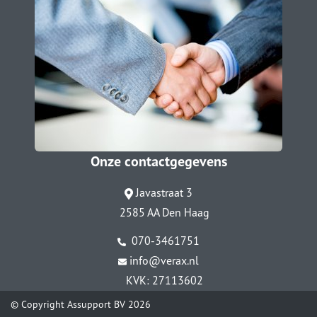
Onze contactgegevens
Javastraat 3
2585 AA Den Haag
070-3461751
info@verax.nl
KVK: 27113602
© Copyright
Assupport BV
2026